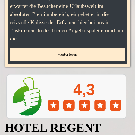
rlaubswelt im
Burgen. Burg Satzvey gehört darunt
ngebettet in die
bekannteren und ist auf jeden Fall e
, hier bei uns in
Wert. Die mittelalterliche Wasserbu
ngebotspalette rund um
zwölften Jahrhundert gehört zu den 
Originalsubstanz ...
en
weiterlesen
HOTEL REGENT