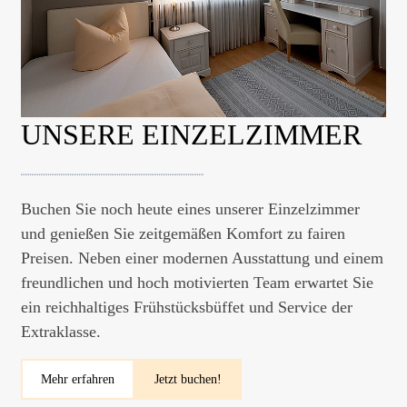
Für Paare oder Einzelgänger mit Platzbedarf bieten wir
komfortable Doppelzimmer mit zeitgemäßem
Für den perfekten Start in einen guten Tag bieten wir
Standard. Die moderne Ausstattung lässt kaum
Ihnen eine ausgewogenes, reichhaltiges und
Wünsche offen und unser freundliches und engagiertes
vielfältiges Frühstücksbüffet. Unser Frühstück bietet
Team ist jederzeit für Sie und Ihre Anliegen
UNSERE EINZELZIMMER
Ihnen neben einer klassischen Brot und
ansprechbar.
Brötchenauswahl, Aufstriche sowie Wurst- und
Käseaufschnitt und natürlich auch frisches Obst und
Mehr erfahren
Jetzt buchen!
Cerealien und vieles mehr.
Buchen Sie noch heute eines unserer Einzelzimmer
und genießen Sie zeitgemäßen Komfort zu fairen
Preisen. Neben einer modernen Ausstattung und einem
Mehr erfahren
freundlichen und hoch motivierten Team erwartet Sie
ein reichhaltiges Frühstücksbüffet und Service der
Extraklasse.
Mehr erfahren
Jetzt buchen!